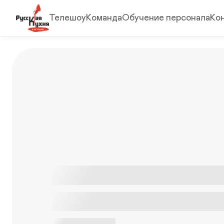
Телешоу
Команда
Обучение персонала
Ко