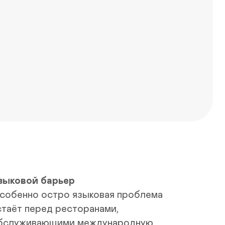
зыковой барьер
собенно остро языковая проблема 
стаёт перед ресторанами, 
бслуживающими международную 