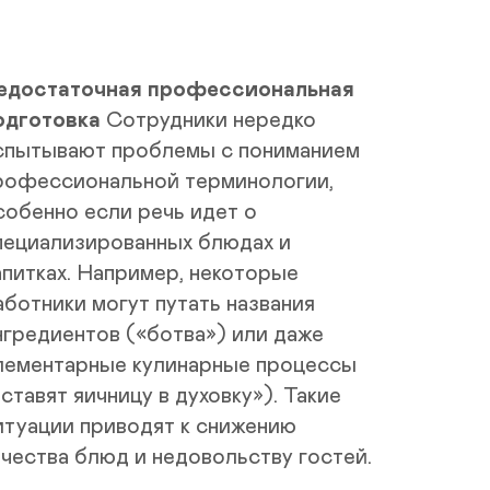
едостаточная профессиональная 
одготовка
Сотрудники нередко 
спытывают проблемы с пониманием 
рофессиональной терминологии, 
собенно если речь идет о 
пециализированных блюдах и 
апитках. Например, некоторые 
аботники могут путать названия 
нгредиентов («ботва») или даже 
лементарные кулинарные процессы 
«ставят яичницу в духовку»). Такие 
итуации приводят к снижению 