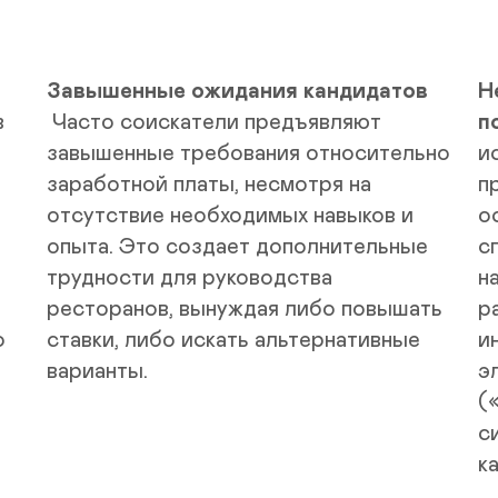
Н
 
Часто соискатели предъявляют 
п
завышенные требования относительно 
и
заработной платы, несмотря на 
п
отсутствие необходимых навыков и 
о
опыта. Это создает дополнительные 
с
трудности для руководства 
н
ресторанов, вынуждая либо повышать 
р
 
ставки, либо искать альтернативные 
и
варианты.
э
(
с